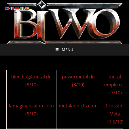
Zum
Inhalt
springen
MENÜ
bleeding4metal.de
powermetal.de
metal-
(9/10)
(8/10)
temple.com
(7/10)
lamagiaabsalon.com
metaladdicts.com
Crossfire
(9/10)
Metal
(7,5/10)